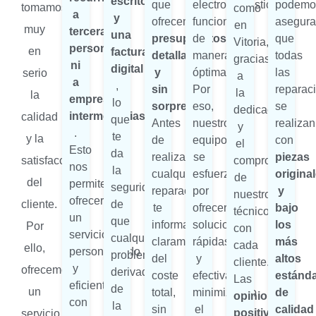
escrito
que
electrodomésticos
podemo
tomamos
como
a
y
ofrecemos
funcionen
asegura
en
muy
terceras
una
presupuestos
de
que
Vitoria,
personas
en
factura
detallados
manera
todas
gracias
ni
digital
y
óptima.
las
serio
a
a
,
sin
Por
reparac
la
la
empresas
lo
sorpresas
eso,
se
dedicación
intermediarias
calidad
que
Antes
nuestro
realizan
y
.
te
y la
de
equipo
con
el
Esto
da
realizar
se
piezas
satisfacción
compromiso
nos
la
cualquier
esfuerza
origina
de
del
permite
seguridad
reparación,
por
y
nuestros
ofrecerte
cliente.
de
te
ofrecerte
bajo
técnicos
un
que
informamos
soluciones
los
Por
con
servicio
cualquier
claramente
rápidas
más
cada
ello,
personalizado
problema
del
y
altos
cliente.
y
ofrecemos
derivado
coste
efectivas,
estánd
Las
eficiente,
de
un
total,
minimizando
de
opiniones
con
la
sin
el
calidad
positivas
servicio