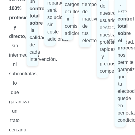
un
reparación
cargos
tiempo
.
de
100%
control
será
ocultos
de
Este
nuestros
total
solucionado
profesional
ni
inactividad
control
usuarios
sobre
sin
comisiones
de
total
y
destacan
la
coste
adicionales.
tus
sobre
nuestra
directo
,
calidad
adicional.
electrodomésticos.
el
profesionalidad,
de
sin
proces
rapidez
cada
intermediarios
nos
y
intervención.
permite
precios
ni
garantiz
competitivos.
subcontratas,
que
lo
tu
electro
que
quede
garantiza
en
un
perfecta
condici
trato
cercano