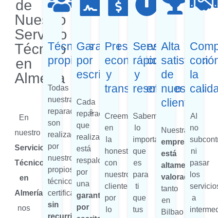
de
Nuestro
Servicio
Técnicos
Garantía
Presupuestos
Servicio
Alta
Comp
Técnico
propios
por
económicos
rápido
satisfacció
con
en
escrito
y
y
de
la
Almería
transparentes
resolutivo
nuestros
calid
Todas
nuestras
clientes
Cada
reparaciones
reparación
Creemos
Sabemos
Al
En
son
que
en
lo
no
Nuestra
nuestro
realizadas
realizamos
la
importante
subcont
empresa
por
Servicio
está
honestidad
que
ni
está
nuestros
respaldada
Técnico
con
es
pasar
altamente
propios
por
nuestros
para
los
valorada
en
técnicos
una
clientes,
ti
servicio
tanto
Almería
,
certificados,
garantía
por
que
a
en
sin
por
nos
lo
tus
intermed
Bilbao
recurrir