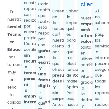
nuestras
clientes
Cada
reparaciones
reparación
Creemos
Sabemos
Al
En
son
que
en
lo
no
Nuestra
nuestro
realizadas
realizamos
la
importante
subcon
empresa
por
Servicio
está
honestidad
que
ni
está
nuestros
respaldada
Técnico
con
es
pasar
altamente
propios
por
nuestros
para
los
valorada
en
técnicos
una
clientes,
ti
servici
tanto
Bilbao
,
certificados,
garantía
por
que
a
en
sin
por
nos
lo
tus
interme
Bilbao
recurrir
escrito
que
electrodomésticos
podem
tomamos
como
a
y
ofrecemos
funcionen
asegur
en
muy
terceras
una
presupuestos
de
que
Vitoria,
personas
en
factura
detallados
manera
todas
gracias
ni
digital
y
óptima.
las
serio
a
a
,
sin
Por
repara
la
la
empresas
lo
sorpresas
eso,
se
dedicación
intermediarias
calidad
que
Antes
nuestro
realiza
y
.