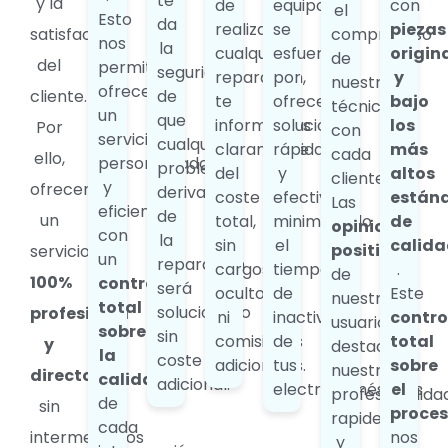
te
y la
de
equipo
con
el
Esto
da
realizar
se
piezas
satisfacción
compromiso
nos
la
cualquier
esfuerza
origin
de
del
permite
seguridad
reparación,
por
y
nuestros
ofrecerte
cliente.
de
te
ofrecerte
bajo
técnicos
un
que
informamos
soluciones
los
Por
con
servicio
cualquier
claramente
rápidas
más
cada
ello,
personalizado
problema
del
y
altos
cliente.
y
ofrecemos
derivado
coste
efectivas,
están
Las
eficiente,
de
un
total,
minimizando
de
opiniones
con
la
sin
el
calida
positivas
servicio
un
reparación
cargos
tiempo
.
de
100%
control
será
ocultos
de
Este
nuestros
total
solucionado
profesional
ni
inactividad
contro
usuarios
sobre
sin
comisiones
de
total
y
destacan
la
coste
adicionales.
tus
sobre
nuestra
directo
,
calidad
adicional.
electrodomésticos.
el
profesionalida
de
sin
proce
rapidez
cada
intermediarios
nos
y