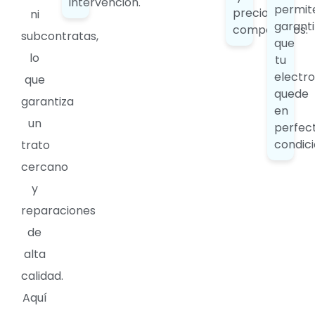
intervención.
permit
precios
ni
garanti
competitivos.
subcontratas,
que
lo
tu
electr
que
quede
garantiza
en
un
perfec
condici
trato
cercano
y
reparaciones
de
alta
calidad.
Aquí