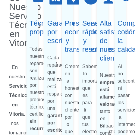
Nuestro
Servicio
Técnicos
Garantía
Presupuestos
Servicio
Alta
Comp
Técnico
propios
por
económicos
rápido
satisfacció
con
en
escrito
y
y
de
la
Vitoria
transparentes
resolutivo
nuestros
calid
Todas
nuestras
clientes
Cada
reparaciones
reparación
Creemos
Sabemos
Al
En
son
que
en
lo
no
Nuestra
nuestro
realizadas
realizamos
la
importante
subcont
empresa
por
Servicio
está
honestidad
que
ni
está
nuestros
respaldada
Técnico
con
es
pasar
altamente
propios
por
nuestros
para
los
valorada
en
técnicos
una
clientes,
ti
servicio
tanto
Vitoria
,
certificados,
garantía
por
que
a
en
sin
por
nos
lo
tus
intermed
Bilbao
recurrir
escrito
que
electrodomésticos
podemo
tomamos
como