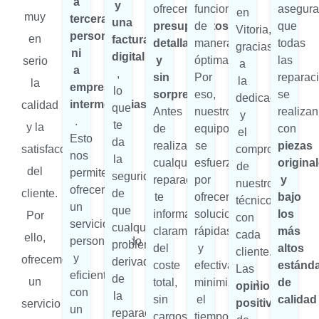
a
y
ofrecemos
funcionen
asegura
en
muy
terceras
una
presupuestos
de
que
Vitoria,
personas
en
factura
detallados
manera
todas
gracias
ni
digital
y
óptima.
las
serio
a
a
,
sin
Por
reparac
la
la
empresas
lo
sorpresas
eso,
se
dedicación
intermediarias
calidad
que
Antes
nuestro
realizan
y
.
te
y la
de
equipo
con
el
Esto
da
realizar
se
piezas
satisfacción
compromiso
nos
la
cualquier
esfuerza
origina
de
del
permite
seguridad
reparación,
por
y
nuestros
ofrecerte
cliente.
de
te
ofrecerte
bajo
técnicos
un
que
informamos
soluciones
los
Por
con
servicio
cualquier
claramente
rápidas
más
cada
ello,
personalizado
problema
del
y
altos
cliente.
y
ofrecemos
derivado
coste
efectivas,
estánd
Las
eficiente,
de
un
total,
minimizando
de
opiniones
con
la
sin
el
calidad
positivas
servicio
un
reparación
cargos
tiempo
.