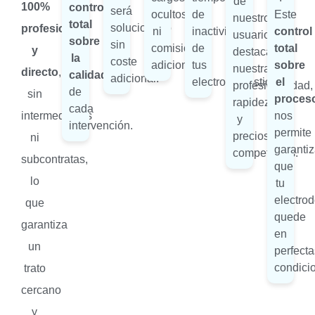
de
100%
control
será
ocultos
de
Este
nuestros
total
solucionado
profesional
ni
inactividad
control
usuarios
sobre
sin
comisiones
de
total
y
destacan
la
coste
adicionales.
tus
sobre
nuestra
directo
,
calidad
adicional.
electrodomésticos.
el
profesionalidad,
de
sin
proces
rapidez
cada
intermediarios
nos
y
intervención.
permite
precios
ni
garantiz
competitivos.
subcontratas,
que
lo
tu
electro
que
quede
garantiza
en
un
perfecta
condici
trato
cercano
y