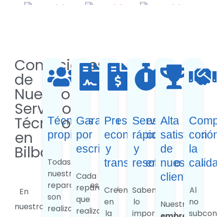
Condiciones
de
Nuestro
Servicio
Técnico
Técnicos
Garantía
Presupuestos
Servicio
Alta
Comp
en
propios
por
económicos
rápido
satisfacció
con
Bilbao
escrito
y
y
de
la
Todas
transparentes
resolutivo
nuestros
calid
nuestras
Cada
clientes
reparaciones
reparación
Creemos
Sabemos
Al
En
son
que
en
lo
no
Nuestra
nuestro
realizadas
realizamos
la
importante
subcon
empresa