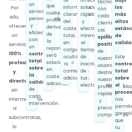
te
ofrecerte
bajo
técnicos
un
que
informamos
soluciones
los
Por
con
servicio
cualquier
claramente
rápidas
más
cada
ello,
personalizado
problema
del
y
altos
cliente.
y
ofrecemos
derivado
coste
efectivas,
están
Las
eficiente,
de
un
total,
minimizando
de
opiniones
con
la
sin
el
calida
positivas
servicio
un
reparación
cargos
tiempo
.
de
100%
control
será
ocultos
de
Este
nuestros
total
solucionado
profesional
ni
inactividad
contro
usuarios
sobre
sin
comisiones
de
total
y
destacan
la
coste
adicionales.
tus
sobre
nuestra
directo
,
calidad
adicional.
electrodomésticos.
el
profesionalida
de
sin
proce
rapidez
cada
intermediarios
nos
y
intervención.
permit
precios
ni
garanti
competitivos.
subcontratas,
que
lo
tu