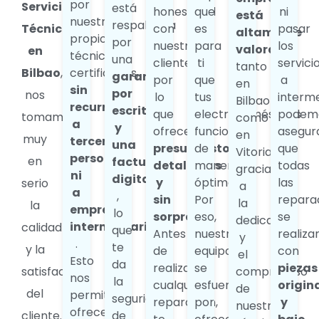
por
Servicio
está
honestidad
que
ni
está
nuestros
respaldada
Técnico
con
es
pasar
altamente
propios
por
nuestros
para
los
valorada
en
técnicos
una
clientes,
ti
servici
tanto
Bilbao
,
certificados,
garantía
por
que
a
en
sin
por
nos
lo
tus
interme
Bilbao
recurrir
escrito
que
electrodomésticos
podem
tomamos
como
a
y
ofrecemos
funcionen
asegur
en
muy
terceras
una
presupuestos
de
que
Vitoria,
personas
en
factura
detallados
manera
todas
gracias
ni
digital
y
óptima.
las
serio
a
a
,
sin
Por
repara
la
la
empresas
lo
sorpresas
eso,
se
dedicación
intermediarias
calidad
que
Antes
nuestro
realiza
y
.
te
y la
de
equipo
con
el
Esto
da
realizar
se
piezas
satisfacción
compromiso
nos
la
cualquier
esfuerza
origin
de
del
permite
seguridad
reparación,
por
y
nuestros
ofrecerte
cliente.
de