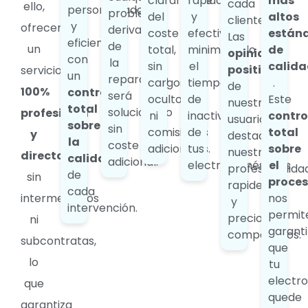
claramente
rápidas
más
cada
ello,
personalizado
problema
del
y
altos
cliente.
y
ofrecemos
derivado
coste
efectivas,
están
Las
eficiente,
de
un
total,
minimizando
de
opiniones
con
la
sin
el
calida
positivas
servicio
un
reparación
cargos
tiempo
.
de
100%
control
será
ocultos
de
Este
nuestros
total
solucionado
profesional
ni
inactividad
contro
usuarios
sobre
sin
comisiones
de
total
y
destacan
la
coste
adicionales.
tus
sobre
nuestra
directo
,
calidad
adicional.
electrodomésticos.
el
profesionalida
de
sin
proce
rapidez
cada
intermediarios
nos
y
intervención.
permit
precios
ni
garanti
competitivos.
subcontratas,
que
lo
tu
electr
que
quede
garantiza