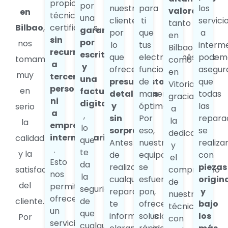
propios
por
nuestros
para
los
valorada
en
técnicos
una
clientes,
ti
servici
tanto
Bilbao
,
certificados,
garantía
por
que
a
en
sin
por
nos
lo
tus
interme
Bilbao
recurrir
escrito
que
electrodomésticos
podem
tomamos
como
a
y
ofrecemos
funcionen
asegur
en
muy
terceras
una
presupuestos
de
que
Vitoria,
personas
en
factura
detallados
manera
todas
gracias
ni
digital
y
óptima.
las
serio
a
a
,
sin
Por
repara
la
la
empresas
lo
sorpresas
eso,
se
dedicación
intermediarias
calidad
que
Antes
nuestro
realiza
y
.
te
y la
de
equipo
con
el
Esto
da
realizar
se
piezas
satisfacción
compromiso
nos
la
cualquier
esfuerza
origin
de
del
permite
seguridad
reparación,
por
y
nuestros
ofrecerte
cliente.
de
te
ofrecerte
bajo
técnicos
un
que
informamos
soluciones
los
Por
con
servicio
cualquier