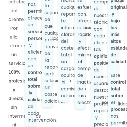
realizar
se
piezas
satisfacción
compromiso
nos
la
cualquier
esfuerza
origina
de
del
permite
seguridad
reparación,
por
y
nuestros
ofrecerte
cliente.
de
te
ofrecerte
bajo
técnicos
un
que
informamos
soluciones
Por
los
con
servicio
cualquier
claramente
rápidas
más
cada
ello,
personalizado
problema
del
y
altos
cliente.
y
ofrecemos
derivado
coste
efectivas,
estánd
Las
eficiente,
de
un
total,
minimizando
de
opiniones
con
la
sin
el
calidad
servicio
positivas
un
reparación
cargos
tiempo
.
de
100%
control
será
ocultos
de
Este
nuestros
total
solucionado
profesional
ni
inactividad
control
usuarios
sobre
sin
comisiones
de
total
destacan
y
la
coste
adicionales.
tus
sobre
nuestra
,
directo
calidad
adicional.
electrodomésticos.
el
profesionalida
de
sin
proces
rapidez
cada
intermediarios
nos
y
intervención.
permit
precios
ni