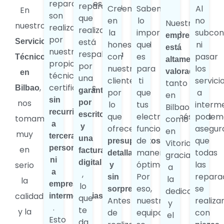
reparaciones
reparación
Creemos
Sabemos
Al
En
son
que
en
lo
no
Nuestra
nuestro
realizadas
realizamos
la
importante
subcon
empresa
por
está
Servicio
honestidad
que
ni
está
nuestros
respaldada
con
es
pasar
Técnico
altamente
propios
por
nuestros
para
los
valorada
en
técnicos
una
clientes,
ti
servici
tanto
,
certificados,
Bilbao
garantía
por
que
a
en
sin
nos
por
lo
tus
interme
Bilbao
recurrir
escrito
que
electrodomésticos
podem
tomamos
como
a
y
ofrecemos
funcionen
asegur
en
muy
terceras
una
de
que
presupuestos
Vitoria,
personas
en
factura
manera
todas
detallados
gracias
ni
digital
óptima.
las
serio
y
a
a
,
Por
repara
sin
la
la
empresas
lo
eso,
se
sorpresas
dedicación
calidad
intermediarias
que
Antes
nuestro
realiza
y
.
te
y la
de
equipo
con
el
Esto
da