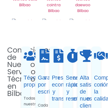
Condiciones
de
Nuestro
Servicio
Técnico
Técnicos
Garantía
Presupuestos
Servicio
Alta
Comp
en
propios
por
económicos
rápido
satisfacció
con
Bilbao
escrito
y
y
de
la
Todas
transparentes
resolutivo
nuestros
calid
nuestras
Cada
clientes