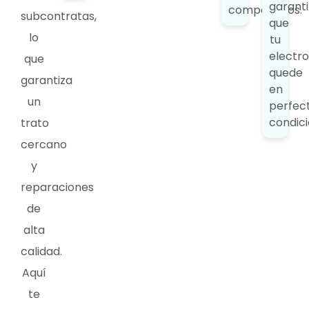
garanti
competitivos.
subcontratas,
que
lo
tu
electr
que
quede
garantiza
en
un
perfec
condici
trato
cercano
y
reparaciones
de
alta
calidad.
Aquí
te