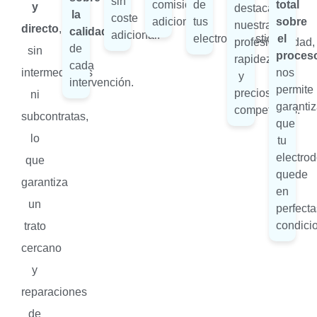
sin
comisiones
de
total
y
destacan
la
coste
adicionales.
tus
sobre
nuestra
directo
,
calidad
adicional.
electrodomésticos.
el
profesionalidad,
de
sin
proces
rapidez
cada
intermediarios
nos
y
intervención.
permite
precios
ni
garantiz
competitivos.
subcontratas,
que
lo
tu
electro
que
quede
garantiza
en
un
perfecta
condici
trato
cercano
y
reparaciones
de