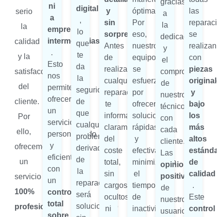
gracias
ni
digital
y
óptima.
las
serio
a
a
,
sin
Por
reparac
la
la
empresas
lo
sorpresas
eso,
se
dedicación
intermediarias
calidad
que
Antes
nuestro
realizan
y
.
te
y la
de
equipo
con
el
Esto
da
realizar
se
piezas
satisfacción
compromiso
nos
la
cualquier
esfuerza
origina
de
del
permite
seguridad
reparación,
por
y
nuestros
ofrecerte
cliente.
de
te
ofrecerte
bajo
técnicos
un
que
informamos
soluciones
los
Por
con
servicio
cualquier
claramente
rápidas
más
cada
ello,
personalizado
problema
del
y
altos
cliente.
y
ofrecemos
derivado
coste
efectivas,
estánd
Las
eficiente,
de
un
total,
minimizando
de
opiniones
con
la
sin
el
calidad
positivas
servicio
un
reparación
cargos
tiempo
.
de
100%
control
será
ocultos
de
Este
nuestros
total
solucionado
profesional
ni
inactividad
control
usuarios
sobre