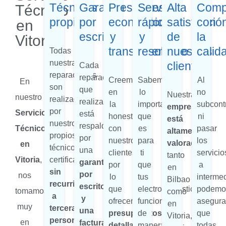
Técnicos
Garantía
Presupuestos
Servicio
Alta
Comp
Técnico
propios
por
económicos
rápido
satisfacció
con
en
escrito
y
y
de
la
Vitoria
transparentes
resolutivo
nuestros
calid
Todas
nuestras
clientes
Cada
reparaciones
reparación
Creemos
Sabemos
Al
En
son
que
en
lo
no
Nuestra
nuestro
realizadas
realizamos
la
importante
subcont
empresa
por
Servicio
está
honestidad
que
ni
está
nuestros
respaldada
Técnico
con
es
pasar
altamente
propios
por
nuestros
para
los
valorada
en
técnicos
una
clientes,
ti
servicio
tanto
Vitoria
,
certificados,
garantía
por
que
a
en
sin
por
nos
lo
tus
intermed
Bilbao
recurrir
escrito
que
electrodomésticos
podemo
tomamos
como
a
y
ofrecemos
funcionen
asegura
en
muy
terceras
una
presupuestos
de
que
Vitoria,
personas
en
factura
detallados
manera
todas