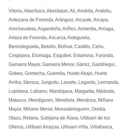
Vitoria, Abechuco, Aberásturi, Ali, Amárita, Andollu,
Antezana de Foronda, Aránguiz, Arcaute, Arcaya,
Arechavaleta, Argandoña, Aríñez, Armentia, Arriaga,
Artaza de Foronda, Ascarza, Asteguieta,
Berrosteguieta, Betoño, Bolívar, Castillo, Cerio,
Crispijana, Elorriaga, Esquíbel, Estarrona, Foronda,
Gamarra Mayor, Gamarra Menor, Gámiz, Gardélegui,
Gobeo, Gomecha, Guereña, Hueto Abajo, Hueto
Arriba, Ilárraza, Junguitu, Lasarte, Legarda, Lermanda,
Lopidana, Lubiano, Mandojana, Margarita, Mártioda,
Matauco, Mendiguren, Mendiola, Mendoza, Miñano
Mayor, Miñano Menor, Monasterioguren, Oreitia,
Otazu, Retana, Subijana de Álava, Ullibarri de los
Olleros, Ullíbarri Arrazua, Ullivarri-Viña, Villafranca,