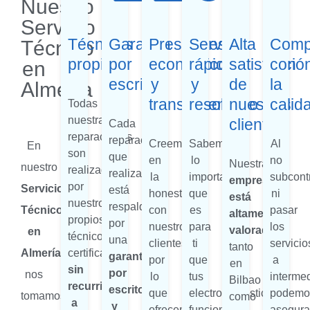
Nuestro
Servicio
Técnicos
Garantía
Presupuestos
Servicio
Alta
Comp
Técnico
propios
por
económicos
rápido
satisfacció
con
en
escrito
y
y
de
la
Almería
transparentes
resolutivo
nuestros
calid
Todas
nuestras
clientes
Cada
reparaciones
reparación
Creemos
Sabemos
Al
En
son
que
en
lo
no
Nuestra
nuestro
realizadas
realizamos
la
importante
subcont
empresa
por
Servicio
está
honestidad
que
ni
está
nuestros
respaldada
Técnico
con
es
pasar
altamente
propios
por
nuestros
para
los
valorada
en
técnicos
una
clientes,
ti
servicio
tanto
Almería
,
certificados,
garantía
por
que
a
en
sin
por
nos
lo
tus
intermed
Bilbao
recurrir
escrito
que
electrodomésticos
podemo
tomamos
como
a
y
ofrecemos
funcionen
asegura