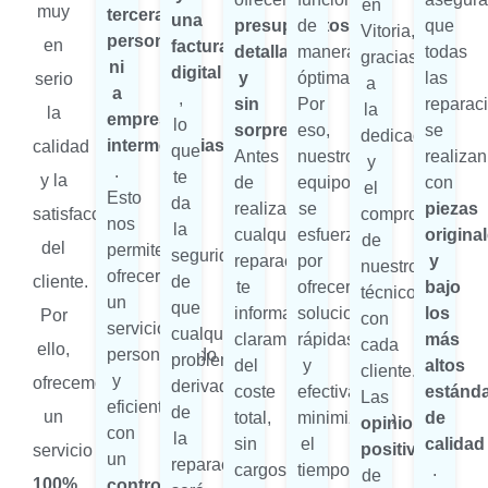
en
muy
terceras
una
presupuestos
de
que
Vitoria,
personas
en
factura
detallados
manera
todas
gracias
ni
digital
y
óptima.
las
serio
a
a
,
sin
Por
reparac
la
la
empresas
lo
sorpresas
eso,
se
dedicación
intermediarias
calidad
que
Antes
nuestro
realizan
y
.
te
y la
de
equipo
con
el
Esto
da
realizar
se
piezas
satisfacción
compromiso
nos
la
cualquier
esfuerza
origina
de
del
permite
seguridad
reparación,
por
y
nuestros
ofrecerte
cliente.
de
te
ofrecerte
bajo
técnicos
un
que
informamos
soluciones
los
Por
con
servicio
cualquier
claramente
rápidas
más
cada
ello,
personalizado
problema
del
y
altos
cliente.
y
ofrecemos
derivado
coste
efectivas,
estánd
Las
eficiente,
de
un
total,
minimizando
de
opiniones
con
la
sin
el
calidad
positivas
servicio
un
reparación
cargos
tiempo
.
de
100%
control