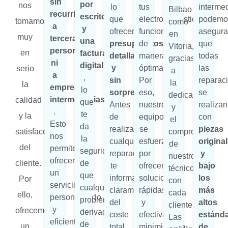
sin
por
nos
lo
tus
intermed
Bilbao
recurrir
escrito
que
electrodomésticos
podemo
tomamos
como
a
y
ofrecemos
funcionen
asegura
en
muy
terceras
una
presupuestos
de
que
Vitoria,
personas
en
factura
detallados
manera
todas
gracias
ni
digital
y
óptima.
las
serio
a
a
,
sin
Por
reparac
la
la
empresas
lo
sorpresas
eso,
se
dedicación
intermediarias
calidad
que
Antes
nuestro
realizan
y
.
te
y la
de
equipo
con
el
Esto
da
realizar
se
piezas
satisfacción
compromiso
nos
la
cualquier
esfuerza
origina
de
del
permite
seguridad
reparación,
por
y
nuestros
ofrecerte
cliente.
de
te
ofrecerte
bajo
técnicos
un
que
informamos
soluciones
los
Por
con
servicio
cualquier
claramente
rápidas
más
cada
ello,
personalizado
problema
del
y
altos
cliente.
y
ofrecemos
derivado
coste
efectivas,
estánd
Las
eficiente,
de
un
total,
minimizando
de