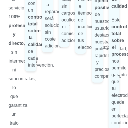
opiniones
con
la
sin
el
calidad
positivas
servicio
un
reparación
cargos
tiempo
.
de
100%
control
será
ocultos
de
Este
nuestros
total
solucionado
profesional
ni
inactividad
control
usuarios
sobre
sin
comisiones
de
total
y
destacan
la
coste
adicionales.
tus
sobre
nuestra
directo
,
calidad
adicional.
electrodomésticos.
el
profesionalidad,
de
sin
proces
rapidez
cada
intermediarios
nos
y
intervención.
permite
precios
ni
garantiz
competitivos.
subcontratas,
que
lo
tu
electro
que
quede
garantiza
en
un
perfecta
condici
trato