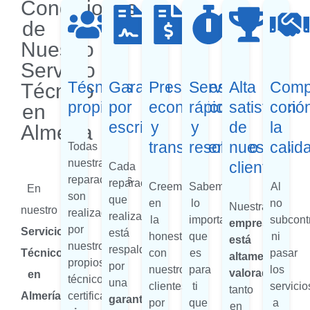
Condiciones
de
Nuestro
Servicio
Técnicos
Garantía
Presupuestos
Servicio
Alta
Comp
Técnico
propios
por
económicos
rápido
satisfacció
con
en
escrito
y
y
de
la
Almería
transparentes
resolutivo
nuestros
calid
Todas
nuestras
clientes
Cada
reparaciones
reparación
Creemos
Sabemos
Al
En
son
que
en
lo
no
Nuestra
nuestro
realizadas
realizamos
la
importante
subcont
empresa
por
Servicio
está
honestidad
que
ni
está
nuestros
respaldada
Técnico
con
es
pasar
altamente
propios
por
nuestros
para
los
valorada
en
técnicos
una
clientes,
ti
servicio
tanto
Almería
,
certificados,
garantía
por
que
a
en