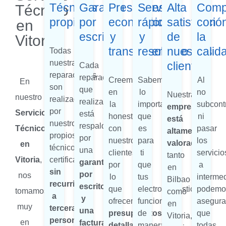
Técnicos
Garantía
Presupuestos
Servicio
Alta
Comp
Técnico
propios
por
económicos
rápido
satisfacció
con
en
escrito
y
y
de
la
Vitoria
transparentes
resolutivo
nuestros
calid
Todas
nuestras
clientes
Cada
reparaciones
reparación
Creemos
Sabemos
Al
En
son
que
en
lo
no
Nuestra
nuestro
realizadas
realizamos
la
importante
subcont
empresa
por
Servicio
está
honestidad
que
ni
está
nuestros
respaldada
Técnico
con
es
pasar
altamente
propios
por
nuestros
para
los
valorada
en
técnicos
una
clientes,
ti
servicio
tanto
Vitoria
,
certificados,
garantía
por
que
a
en
sin
por
nos
lo
tus
intermed
Bilbao
recurrir
escrito
que
electrodomésticos
podemo
tomamos
como
a
y
ofrecemos
funcionen
asegura
en
muy
terceras
una
presupuestos
de
que
Vitoria,
personas
en
factura
detallados
manera
todas