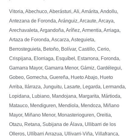
Vitoria, Abechuco, Aberásturi, Ali, Amárita, Andollu,
Antezana de Foronda, Aránguiz, Arcaute, Arcaya,
Arechavaleta, Argandoña, Aríñez, Armentia, Arriaga,
Artaza de Foronda, Ascarza, Asteguieta,
Berrosteguieta, Betoño, Bolívar, Castillo, Cerio,
Crispijana, Elorriaga, Esquíbel, Estarrona, Foronda,
Gamarra Mayor, Gamarra Menor, Gámiz, Gardélegui,
Gobeo, Gomecha, Guereña, Hueto Abajo, Hueto
Arriba, Ilárraza, Junguitu, Lasarte, Legarda, Lermanda,
Lopidana, Lubiano, Mandojana, Margarita, Mártioda,
Matauco, Mendiguren, Mendiola, Mendoza, Miñano
Mayor, Miñano Menor, Monasterioguren, Oreitia,
Otazu, Retana, Subijana de Álava, Ullibarri de los
Olleros, Ullíbarri Arrazua, Ullivarri-Viña, Villafranca,