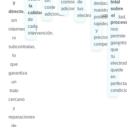
sin
comisiones
de
total
y
destacan
la
coste
adicionales.
tus
sobre
nuestra
directo
,
calidad
adicional.
electrodomésticos.
el
profesionalidad,
de
sin
proces
rapidez
cada
intermediarios
nos
y
intervención.
permite
precios
ni
garantiz
competitivos.
subcontratas,
que
lo
tu
electro
que
quede
garantiza
en
un
perfecta
condici
trato
cercano
y
reparaciones
de