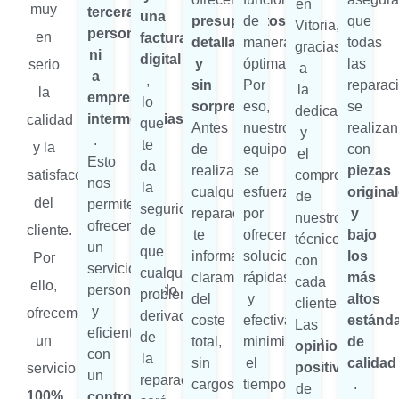
en
muy
terceras
una
presupuestos
de
que
Vitoria,
personas
en
factura
detallados
manera
todas
gracias
ni
digital
y
óptima.
las
serio
a
a
,
sin
Por
reparac
la
la
empresas
lo
sorpresas
eso,
se
dedicación
intermediarias
calidad
que
Antes
nuestro
realizan
y
.
te
y la
de
equipo
con
el
Esto
da
realizar
se
piezas
satisfacción
compromiso
nos
la
cualquier
esfuerza
origina
de
del
permite
seguridad
reparación,
por
y
nuestros
ofrecerte
cliente.
de
te
ofrecerte
bajo
técnicos
un
que
informamos
soluciones
los
Por
con
servicio
cualquier
claramente
rápidas
más
cada
ello,
personalizado
problema
del
y
altos
cliente.
y
ofrecemos
derivado
coste
efectivas,
estánd
Las
eficiente,
de
un
total,
minimizando
de
opiniones
con
la
sin
el
calidad
positivas
servicio
un
reparación
cargos
tiempo
.
de
100%
control