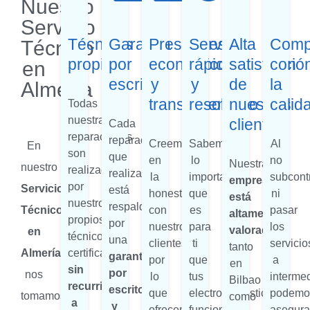
Nuestro
Servicio
Técnicos
Garantía
Presupuestos
Servicio
Alta
Comp
Técnico
propios
por
económicos
rápido
satisfacció
con
en
escrito
y
y
de
la
Almería
transparentes
resolutivo
nuestros
calid
Todas
nuestras
clientes
Cada
reparaciones
reparación
Creemos
Sabemos
Al
En
son
que
en
lo
no
Nuestra
nuestro
realizadas
realizamos
la
importante
subcont
empresa
por
Servicio
está
honestidad
que
ni
está
nuestros
respaldada
Técnico
con
es
pasar
altamente
propios
por
nuestros
para
los
valorada
en
técnicos
una
clientes,
ti
servicio
tanto
Almería
,
certificados,
garantía
por
que
a
en
sin
por
nos
lo
tus
intermed
Bilbao
recurrir
escrito
que
electrodomésticos
podemo
tomamos
como
a
y
ofrecemos
funcionen
asegura