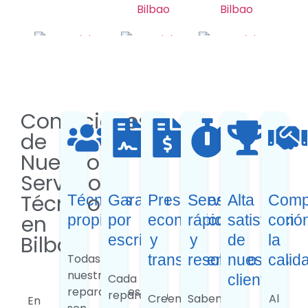
Condiciones
de
Nuestro
Servicio
Técnico
Técnicos
Garantía
Presupuestos
Servicio
Alta
Comp
en
propios
por
económicos
rápido
satisfacció
con
Bilbao
escrito
y
y
de
la
Todas
transparentes
resolutivo
nuestros
calid
nuestras
Cada
clientes
reparaciones
reparación
Creemos
Sabemos
Al
En