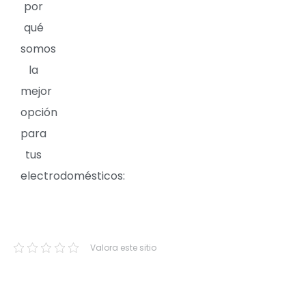
por
qué
somos
la
mejor
opción
para
tus
electrodomésticos:
Valora este sitio