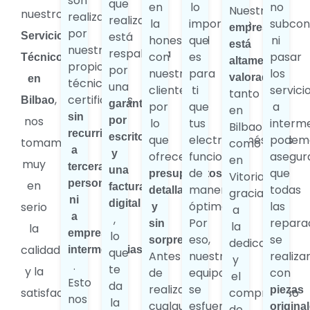
son
que
en
lo
no
Nuestra
nuestro
realizadas
realizamos
la
importante
subcon
empresa
por
está
Servicio
honestidad
que
ni
está
nuestros
respaldada
con
es
pasar
Técnico
altamente
propios
por
nuestros
para
los
valorada
en
técnicos
una
clientes,
ti
servici
tanto
,
certificados,
Bilbao
garantía
por
que
a
en
sin
nos
por
lo
tus
interme
Bilbao
recurrir
escrito
que
electrodomésticos
podem
tomamos
como
a
y
ofrecemos
funcionen
asegur
en
muy
terceras
una
de
que
presupuestos
Vitoria,
personas
en
factura
manera
todas
detallados
gracias
ni
digital
óptima.
las
serio
y
a
a
,
Por
repara
sin
la
la
empresas
lo
eso,
se
sorpresas
dedicación
calidad
intermediarias
que
Antes
nuestro
realiza
y
.
te
y la
de
equipo
con
el
Esto
da
realizar
se
piezas
satisfacción
compromiso
nos
la
cualquier
esfuerza
origina
de