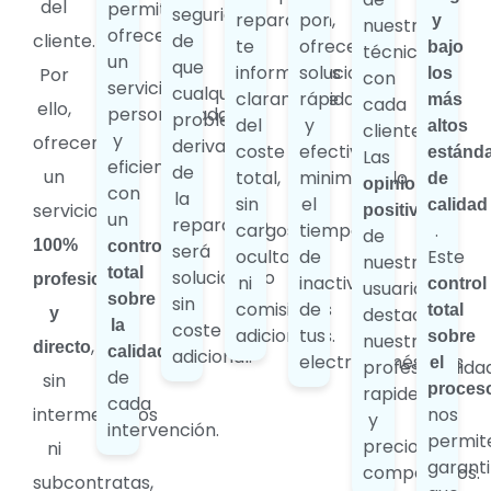
del
permite
seguridad
reparación,
por
y
nuestros
ofrecerte
cliente.
de
te
ofrecerte
bajo
técnicos
un
que
informamos
soluciones
Por
los
con
servicio
cualquier
claramente
rápidas
más
cada
ello,
personalizado
problema
del
y
altos
cliente.
y
ofrecemos
derivado
coste
efectivas,
estánd
Las
eficiente,
de
un
total,
minimizando
de
opiniones
con
la
sin
el
calidad
servicio
positivas
un
reparación
cargos
tiempo
.
de
100%
control
será
ocultos
de
Este
nuestros
total
solucionado
profesional
ni
inactividad
control
usuarios
sobre
sin
comisiones
de
total
destacan
y
la
coste
adicionales.
tus
sobre
nuestra
,
directo
calidad
adicional.
electrodomésticos.
el
profesionalida
de
sin
proces
rapidez
cada
intermediarios
nos
y
intervención.
permit
precios
ni
garanti
competitivos.
subcontratas,